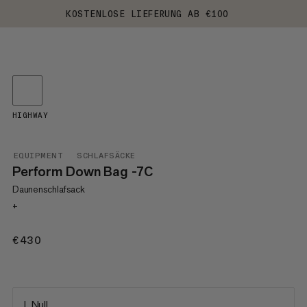
KOSTENLOSE LIEFERUNG AB €100
HIGHWAY
EQUIPMENT
SCHLAFSÄCKE
Perform Down Bag -7C
Daunenschlafsack
+
€430
€430
L Null