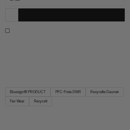
Perform Down Bag. Sleep to recover. Ein Schlafgefühl wie im
eigenen Bett. Der Schlafsack konzentriert sich auf die
natürlichen Schlafbedürfnisse des Menschen und orientiert sich
an Geräuschen, Platz und Temperatur: Kopfbereich mit
speziellem Material, das nicht störend knistert. Schlafsack-
Design an...
Bluesign® PRODUCT
PFC-Freie DWR
Recycelte Daunen
Fair Wear
Recycelt