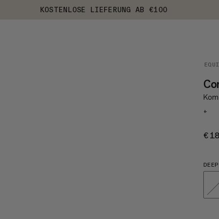
KOSTENLOSE LIEFERUNG AB €100
EQU
Com
Komf
+
€1
DEEP