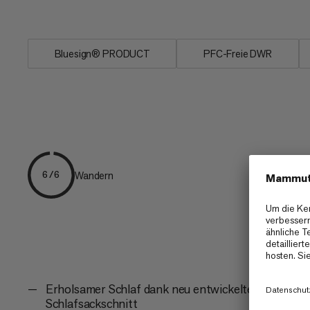
und als Decke benutzen....
Bluesign® PRODUCT
PFC-Freie DWR
Wandern
6/6
Erholsamer Schlaf dank neu entwickeltem
Schlafsackschnitt