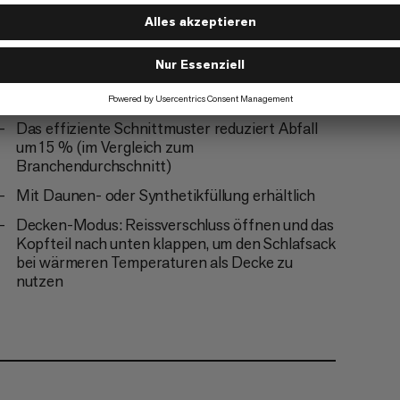
Reissverschlussgarage reduziert kalte Stellen
am Ende des Reissverschlusses
Leicht und klein verpackbar
Lieferung mit Packsack
Das effiziente Schnittmuster reduziert Abfall
um 15 % (im Vergleich zum
Branchendurchschnitt)
Mit Daunen- oder Synthetikfüllung erhältlich
Decken-Modus: Reissverschluss öffnen und das
Kopfteil nach unten klappen, um den Schlafsack
bei wärmeren Temperaturen als Decke zu
nutzen