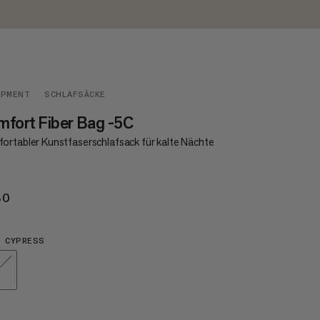
IPMENT
SCHLAFSÄCKE
fort Fiber Bag -5C
ortabler Kunstfaserschlafsack für kalte Nächte
80
€180
 CYPRESS