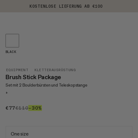
KOSTENLOSE LIEFERUNG AB €100
BLACK
EQUIPMENT
KLETTERAUSRÜSTUNG
Brush Stick Package
Set mit 2 Boulderbürsten und Teleskopstange
+
€77
€77
€110
€110
–30%
30%
One size