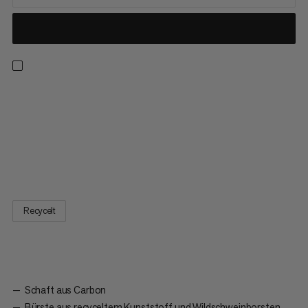
Der Inhalt des Brush Stick Package bringt dich an der Wand
ganz nach oben: Brush Stick sowie die Bürsten Sloper Brush
und Crimper Brush begleiten dich auf dem Weg dorthin.
Während die Crimper Brush für kleinere Griffe und Crimps
konzipiert ist, garantiert der abgewinkelte Schaft eine
einfache...
Recycelt
Schaft aus Carbon
Bürste aus recyceltem Kunststoff und Wildschweinborsten