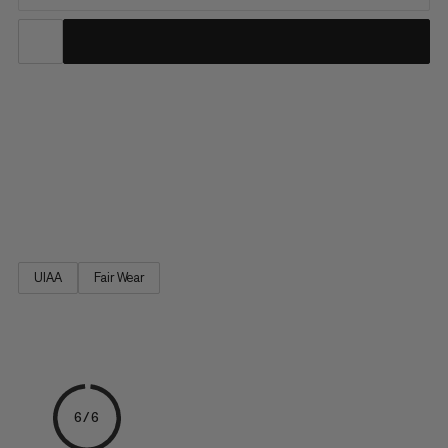
Dank leichten Karabinern und einem besonders kompakten
Bandfalldämpfer ist dieses Klettersteigset ein besonders
leichtes seiner Art. Da geringes Gewicht aber nicht alles ist: Das
Skywalker Classic Via Ferrata Set lässt sich mit grossen
Karabineröffnungen besonders einfach klippen, wird den
neuesten...
UIAA
Fair Wear
6/6