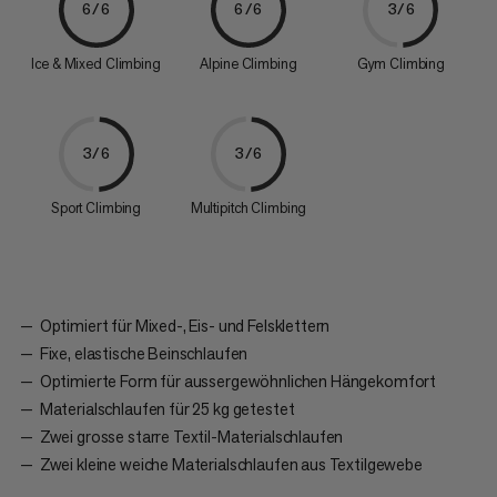
6/6
6/6
3/6
Ice & Mixed Climbing
Alpine Climbing
Gym Climbing
3/6
3/6
Sport Climbing
Multipitch Climbing
Optimiert für Mixed-, Eis- und Felsklettern
Fixe, elastische Beinschlaufen
Optimierte Form für aussergewöhnlichen Hängekomfort
Materialschlaufen für 25 kg getestet
Zwei grosse starre Textil-Materialschlaufen
Zwei kleine weiche Materialschlaufen aus Textilgewebe