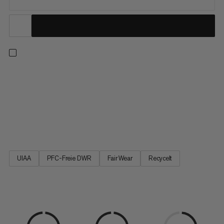
Unser Klettergurt für anspruchsvolles Alpin-, Eis- und
Felsklettern ist federleicht und voll ausgestattet, macht aber
keine Kompromisse beim Komfort. Für Sicherheit sorgt das
strapazierfähige und vollständig recycelte Ripstop-Material
und für volle Bewegungsfreiheit die optimierte Form. Die
beiden...
UIAA
PFC-Freie DWR
Fair Wear
Recycelt