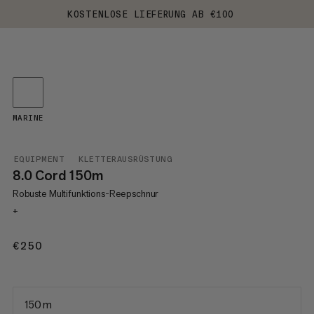
KOSTENLOSE LIEFERUNG AB €100
MARINE
EQUIPMENT
KLETTERAUSRÜSTUNG
8.0 Cord 150m
Robuste Multifunktions-Reepschnur
+
€250
€250
150 m