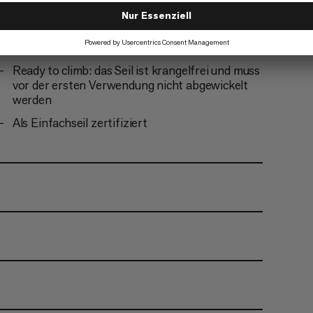
Wasserabsorptionstests
Optimierte Abriebfestigkeit durch Dry
Veredelung
Ready to climb: das Seil ist krangelfrei und muss
vor der ersten Verwendung nicht abgewickelt
werden
Als Einfachseil zertifiziert