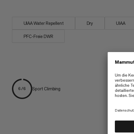
Musterwechsel aus, um eine dauerhafte,
UIAA Water Repellent
Dry
UIAA
PFC-Freie DWR
Sport Climbing
6/6