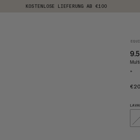
KOSTENLOSE LIEFERUNG AB €100
EQU
9.
Multi
+
€2
LAVA