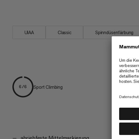
Durchmesser, Gewicht und Langlebigke
zur beliebten Verbindung zwischen Fr
UIAA
Classic
Spinndüsenfärbung
Sport Climbing
6/6
abriebfeste Mittelmarkierung