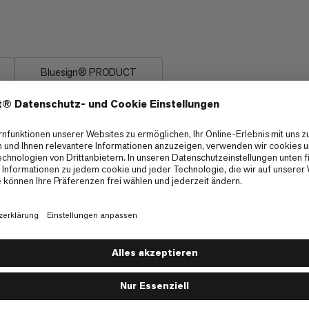
it macht das 9.5 Crag Classic Rope
eundinnen und Freunden am Fels.
Bluesign® PRODUCT