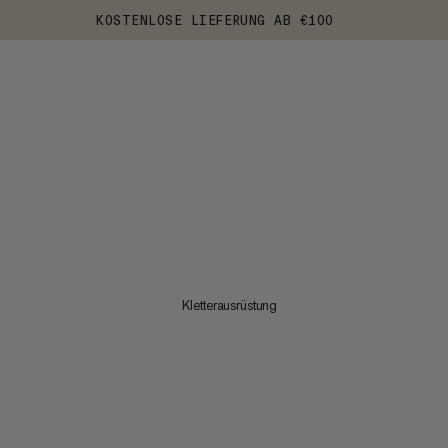
KOSTENLOSE LIEFERUNG AB €100
Kletterausrüstung