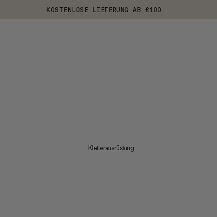
KOSTENLOSE LIEFERUNG AB €100
Kletterausrüstung