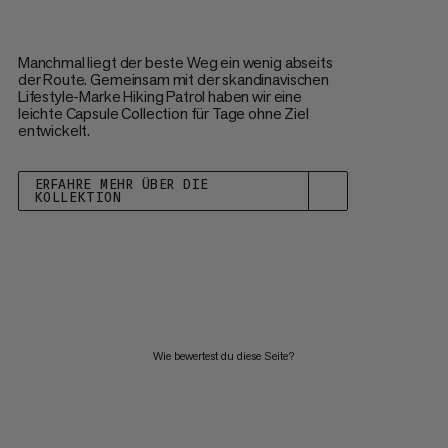
Manchmal liegt der beste Weg ein wenig abseits
der Route. Gemeinsam mit der skandinavischen
Lifestyle-Marke Hiking Patrol haben wir eine
leichte Capsule Collection für Tage ohne Ziel
entwickelt.
ERFAHRE MEHR ÜBER DIE
KOLLEKTION
Wie bewertest du diese Seite?