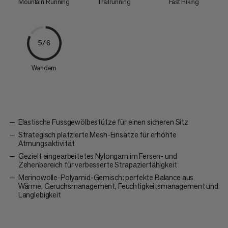
Mountain Running
Trailrunning
Fast Hiking
5/6
Wandern
Elastische Fussgewölbestütze für einen sicheren Sitz
Strategisch platzierte Mesh-Einsätze für erhöhte
Atmungsaktivität
Gezielt eingearbeitetes Nylongarn im Fersen- und
Zehenbereich für verbesserte Strapazierfähigkeit
Merinowolle-Polyamid-Gemisch: perfekte Balance aus
Wärme, Geruchsmanagement, Feuchtigkeitsmanagement und
Langlebigkeit