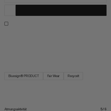
Du suchst nach Multifunktions-Wandershorts für deine
Erkundungstouren? Diese weiche und dennoch
strapazierfähige kurze Hose aus recyceltem Polyamid und
Elasthan mit 4-Wege-Stretch sorgt für Tragekomfort auf und
abseits der Trails. Schädliche Sonnenstrahlen haben dank UV-
Schutzfaktor 50+ keine...
Bluesign® PRODUCT
Fair Wear
Recycelt
Atmungsaktivität
5/6