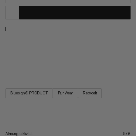
Du suchst nach einer Zip-off-Wanderhose für deine
Erkundungstouren? Mit ihrer normalen Passform und dem 4-
Wege-Stretchmaterial aus recyceltem Polyamid und Elasthan
sorgt diese Hose für ultimativen Tragekomfort auf und abseits
der Trails. Schädliche Sonnenstrahlen haben dank UV-
Schutzfaktor 50+ keine...
Bluesign® PRODUCT
Fair Wear
Recycelt
Atmungsaktivität
5/6