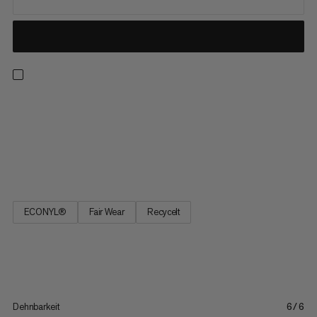
Der High-Waist-Cut dieser Tights bedeckt alles, was bedeckt
gehört. Und ihr Stoff hält hartnäckig blickdicht – egal wie du
dich auch stretchen und verbiegen magst. Innen im Bund haben
wir eine Mini-Tasche versteckt, die Schlüssel oder Bankkarte
Platz bietet. Dein Smartphone kriegst du in einer...
ECONYL®
Fair Wear
Recycelt
Dehnbarkeit
6/6