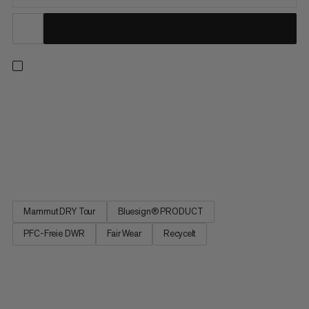
Diese Hardshellhose ist für unvorhersehbares Wetter gemacht
und hält dich trocken, wenn es plötzlich wie aus Eimern zu
schütten beginnt. Dafür sorgt das Mammut DRY Tour 2,5-
Lagen-Laminat mit DWR-Imprägnierung, das atmungsaktiven
Schutz vor Regen bietet. Dank des minimalistischen Designs
lässt sich...
Mammut DRY Tour
Bluesign® PRODUCT
PFC-Freie DWR
Fair Wear
Recycelt