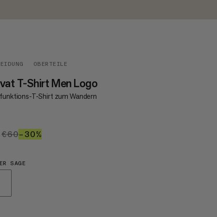
LEIDUNG
OBERTEILE
vat T-Shirt Men Logo
ifunktions-T-Shirt zum Wandern
2
€42
€60
€60
–30%
30%
ER SAGE