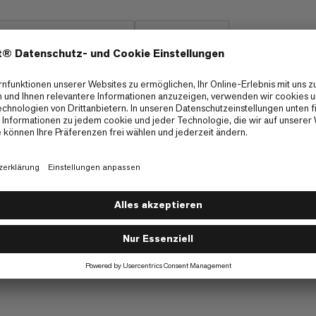
Ökologische Baumwolle
Fair Wear
Druckstellen unter dem Rucksack zu vermeiden
rganischer Baumwolle
tstransport, schnelleres Trocknen und mehr