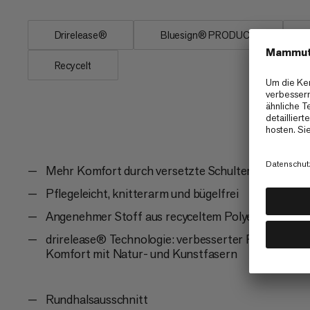
Drirelease®
Bluesign® PRODUCT
Recycelt
Mehr Komfort durch versetzte Schulternähte, um 
Pflegeleicht, knitterarm und bügelfrei
Angenehmer Stoff aus recyceltem Polyester und o
drirelease® Technologie: verbesserter Feuchtigkei
Komfort mit Natur- und Kunstfasern
Rundhalsausschnitt