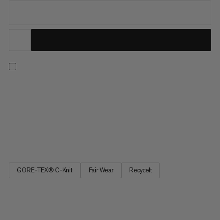
Die leichteste Hardshelljacke in unserer Eiger Nordwand-
Kollektion. Beim minimalistischen Design haben wir den
Schwerpunkt auf Verstaubarkeit und Atmungsaktivität gelegt.
Das leichte GORE-TEX 3-Lagen-Laminat bietet Wetterschutz
und Abriebfestigkeit auf Expeditionsniveau, während das C-
KNIT®...
GORE-TEX® C-Knit
Fair Wear
Recycelt