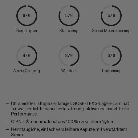
6/6
5/6
5/6
Bergsteigen
Ski Touring
Speed Mountaineering
4/6
3/6
3/6
Alpine Climbing
Wandern
Trailrunning
Ultraleichtes, strapazierfähiges GORE-TEX 3‑Lagen-Laminat
für wasserdichte, winddichte, atmungsaktive und abriebfeste
Performance
C-KNIT® Innenmaterial aus 100 % recyceltem Nylon
Helmtaugliche, einfach verstellbare Kapuze mit verstärktem
Schirm