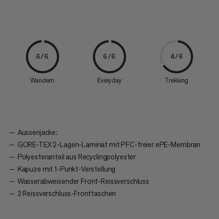
6/6
6/6
4/6
Wandern
Everyday
Trekking
Aussenjacke:
GORE-TEX 2-Lagen-Laminat mit PFC-freier ePE-Membran
Polyesteranteil aus Recyclingpolyester
Kapuze mit 1-Punkt-Verstellung
Wasserabweisender Front-Reissverschluss
2 Reissverschluss-Fronttaschen