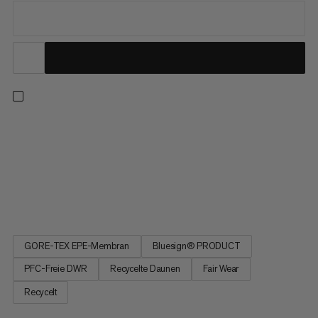
3-in-1-Design für jede Witterung: Ob auf dem Gipfel oder im
Tal, die leichte Innenjacke mit recycelten Daunen hält dich
zuverlässig warm, während die wind- und wasserdichte
Aussenjacke aus 2‑lagigem GORE-TEX-Material mit PFC-freier
ePE-Membran herausragenden Schutz vor Kälte, Nässe und
Wind bietet....
GORE-TEX EPE-Membran
Bluesign® PRODUCT
PFC-Freie DWR
Recycelte Daunen
Fair Wear
Recycelt