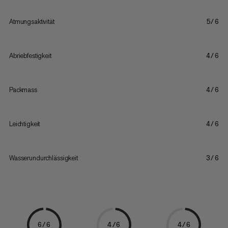
Atmungsaktivität
5/6
Abriebfestigkeit
4/6
Packmass
4/6
Leichtigkeit
4/6
Wasserundurchlässigkeit
3/6
6/6
4/6
4/6