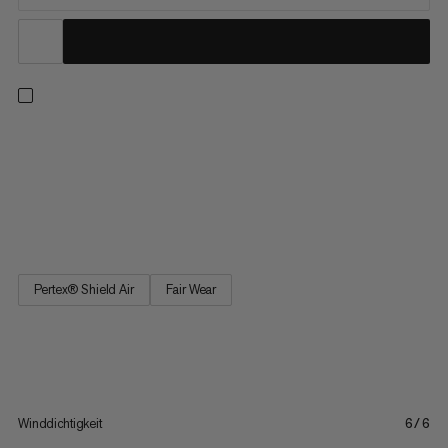
Diese Hardshelljacke für das Backcountry lässt Freetouring-
Träume wahr werden: Sie ist extrem atmungsaktiv, federleicht
und hat ein kleines Packmass. Die wasserdichte Jacke vereint
vollen Wetterschutz mit maximaler Atmungsaktivität dank ihrer
Pertex Shield Air Membran. Noch mehr Frischluft bekommst...
Pertex® Shield Air
Fair Wear
Winddichtigkeit
6/6