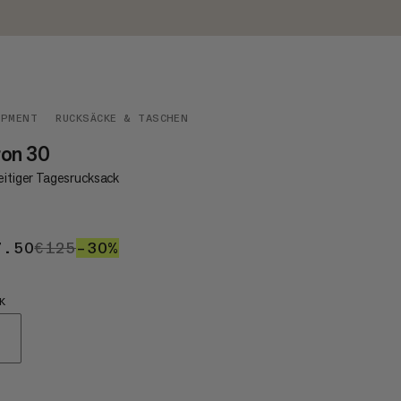
IPMENT
RUCKSÄCKE & TASCHEN
ron 30
eitiger Tagesrucksack
7.50
€87.50
€125
€125
–30%
30%
K