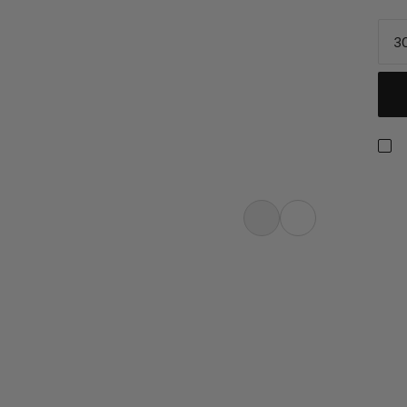
30
ichte unserer Mammut Herkunft
h auf dem Backpanel des Rucksacks,
ie Berge schlagen der Mammut Mini
m Innern. Safety Orange Elemente