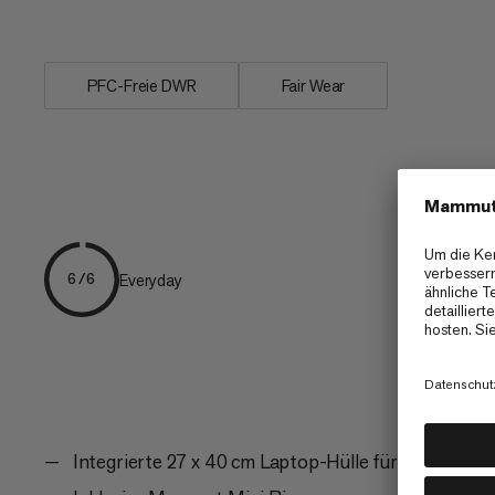
erinnern an unseren...
PFC-Freie DWR
Fair Wear
Everyday
6/6
Integrierte 27 x 40 cm Laptop-Hülle für Laptops bis