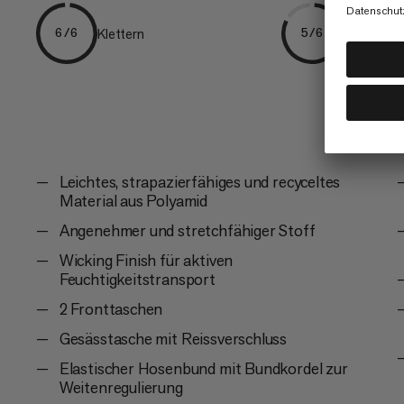
Klettern
Everyday
6/6
5/6
Leichtes, strapazierfähiges und recyceltes
Material aus Polyamid
Angenehmer und stretchfähiger Stoff
Wicking Finish für aktiven
Feuchtigkeitstransport
2 Fronttaschen
Gesässtasche mit Reissverschluss
Elastischer Hosenbund mit Bundkordel zur
Weitenregulierung