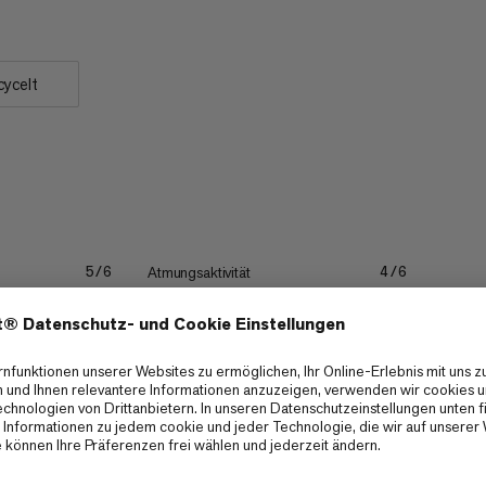
cycelt
Atmungsaktivität
5/6
4/6
Schnelles Trocknen
4/6
4/6