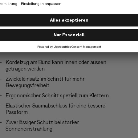
Wandern
4/6
Kordelzug am Bund kann innen oder aussen
getragen werden
Zwickeleinsatz im Schritt für mehr
Bewegungsfreiheit
Ergonomischer Schnitt speziell zum Klettern
Elastischer Saumabschluss für eine bessere
Passform
Zuverlässiger Schutz bei starker
Sonneneinstrahlung