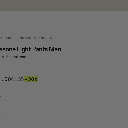
LEIDUNG
HOSEN & SHORTS
ssone Light Pants Men
hte Kletterhose
4.50
€94.50
€135
€135
–30%
30%
K