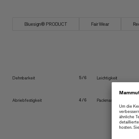
dank...
Bluesign® PRODUCT
Fair Wear
Re
Dehnbarkeit
Leichtigkeit
5/6
Abriebfestigkeit
Packmass
4/6