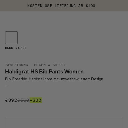
KOSTENLOSE LIEFERUNG AB €100
DARK MARSH
BEKLEIDUNG
HOSEN & SHORTS
Haldigrat HS Bib Pants Women
Bib-Freeride-Hardshellhose mit umweltbewusstem Design
+
€392
€392
€560
€560
–30%
30%