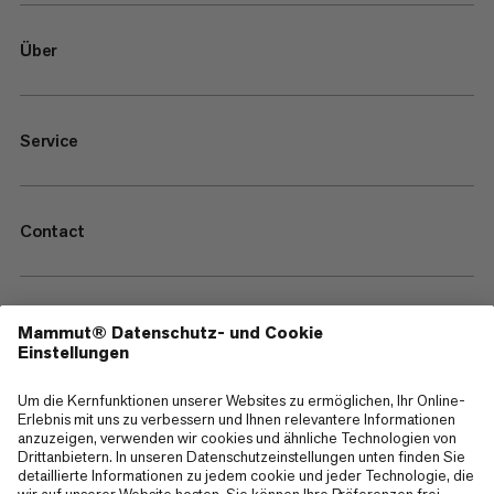
Über
Service
Contact
—
Sitemap