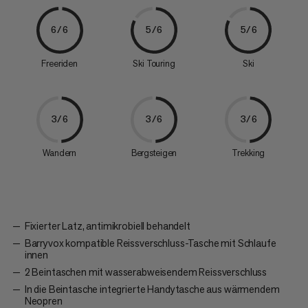
6/6
5/6
5/6
Freeriden
Ski Touring
Ski
3/6
3/6
3/6
Wandern
Bergsteigen
Trekking
Fixierter Latz, antimikrobiell behandelt
Barryvox kompatible Reissverschluss-Tasche mit Schlaufe
innen
2 Beintaschen mit wasserabweisendem Reissverschluss
In die Beintasche integrierte Handytasche aus wärmendem
Neopren