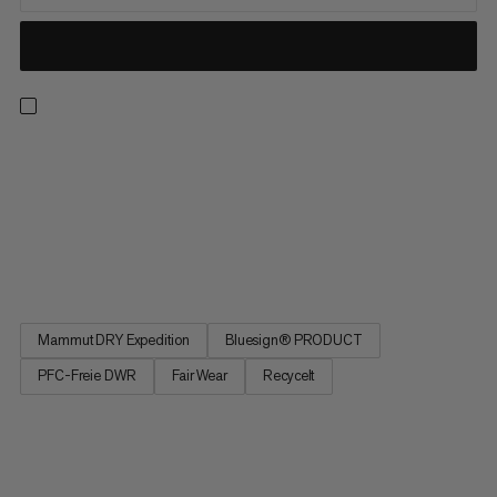
Mit dieser Hardshell-Bib findest du beim Freeriden oder
Freetouring im Backcountry die perfekte Line. Im Aufstieg. Und
bei der Abfahrt. Die Hose besteht aus einer wasserfesten
Membran mit Drytech Pro Technology und einem
geschmeidigen und noch dazu nachhaltigen Obermaterial aus
strapazierfähigem...
Mammut DRY Expedition
Bluesign® PRODUCT
PFC-Freie DWR
Fair Wear
Recycelt