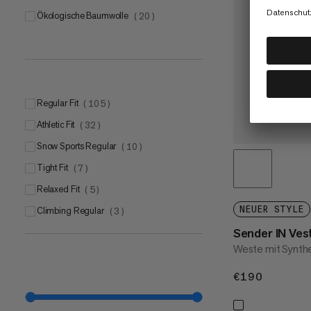
Ökologische Baumwolle
(
20
)
Regular Fit
(
105
)
Athletic Fit
(
32
)
Snow Sports Regular
(
10
)
Tight Fit
(
7
)
Relaxed Fit
(
5
)
NEUER STYLE
Climbing Regular
(
3
)
Sender IN Ves
Weste mit Synthe
€190
€190