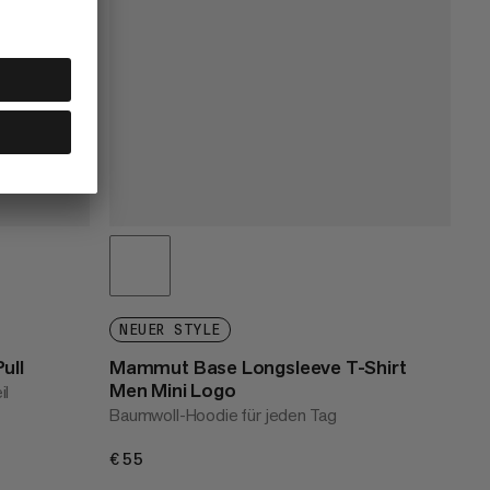
NEUER STYLE
ull
Mammut Base Longsleeve T-Shirt
Men Mini Logo
il
Baumwoll-Hoodie für jeden Tag
€55
€55