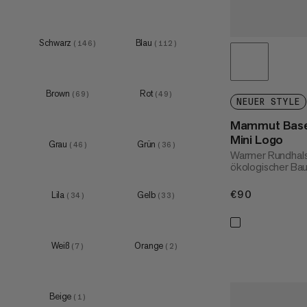
15 L
(
1
)
XXL
(
44
)
18 L
(
1
)
3XL
(
18
)
Schwarz
Blau
(
146
)
(
112
)
Brown
Rot
(
69
)
(
49
)
XXS
(
1
)
NEUER STYLE
XS
(
23
)
Mammut Base
Mini Logo
S
(
66
)
Grau
Grün
(
46
)
(
36
)
Warmer Rundhals
M
(
66
)
ökologischer Ba
L
(
62
)
€90
€90
Lila
Gelb
(
34
)
(
33
)
Weiß
Orange
(
7
)
(
2
)
XS
(
6
)
S
(
12
)
Beige
(
1
)