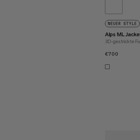
NEUER STYLE
Alps ML Jack
3D-gestrickte F
€700
€700