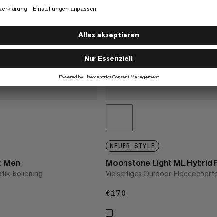
NEUER STYLE
t Men
Moonstone Light ML Hybrid P
tik-Isolierung
Vielseitiges Outdoor-Fleeceoberte
€170
€170