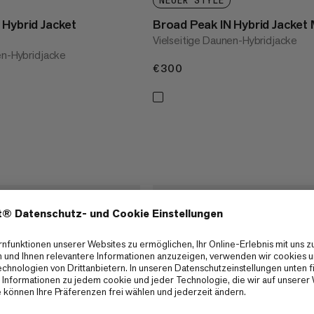
NEUER STYLE
 Hybrid Jacket
Broad Peak IN Hybrid Jacket
Vielseitige Daunen-Hybridjacke
en-Hybridjacke
€300
€300