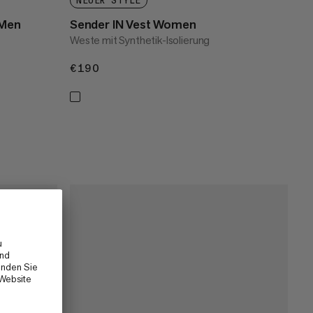
NEUER STYLE
 Men
Sender IN Vest Women
Weste mit Synthetik-Isolierung
€190
€190