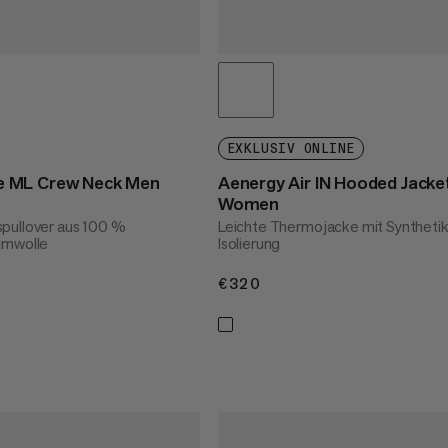
EXKLUSIV ONLINE
 ML Crew Neck Men
Aenergy Air IN Hooded Jacke
Women
pullover aus 100 %
Leichte Thermojacke mit Synthetik
umwolle
Isolierung
€320
€320