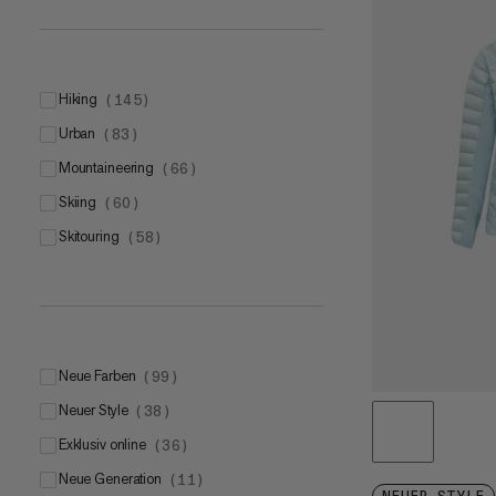
M
(
13
)
L
(
10
)
XL
(
10
)
hiking
(
145
)
urban
(
83
)
mountaineering
(
66
)
skiing
(
60
)
one size
(
16
)
skitouring
(
58
)
M
(
1
)
L
(
1
)
S-M
(
1
)
L-XL
(
1
)
Neue Farben
(
99
)
Neuer Style
(
38
)
Exklusiv online
(
36
)
Neue Generation
(
11
)