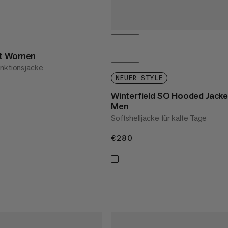
et Women
unktionsjacke
NEUER STYLE
Winterfield SO Hooded Jacke
Men
Softshelljacke für kalte Tage
€280
€280