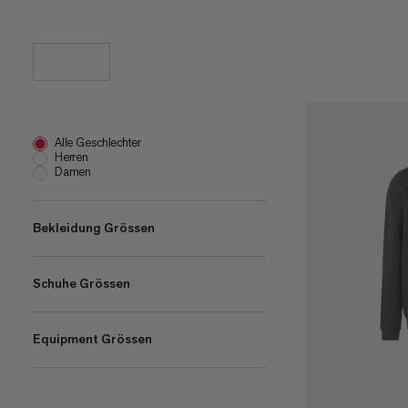
Alle Geschlechter
Herren
Damen
Bekleidung Grössen
Schuhe Grössen
XS
(
27
)
S
EU 39 1/3
(
55
)
(
1
)
Equipment Grössen
M
EU 40
(
55
)
(
1
)
L
(
54
)
1 L
(
3
)
XL
(
54
)