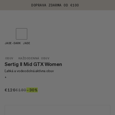
DOPRAVA ZDARMA OD €100
JADE-DARK JADE
OBUV
KAŽDODENNÁ OBUV
Sertig II Mid GTX Women
Ľahká a vodeodolná aktívna obuv
+
€126
€126
€180
€180
–30%
30%