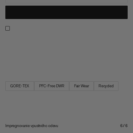
Vstúpte do pohodlia s ľahkou a všestrannou topánkou strednej
výšky. Spájajúc švajčiarsku podrážku Mammut Swiss Design
pre spoľahlivý úchyt s medzipodošvom EVA a vysokou hrúbkou
pre tlmenie a absorpciu nárazov, je skvelým partnerom pre
rôzny terén. Udržujte si pohodlie s dýchatelným vonkajším...
GORE-TEX
PFC-Free DWR
Fair Wear
Recycled
Impregnovanie vpustného odevu
6/6