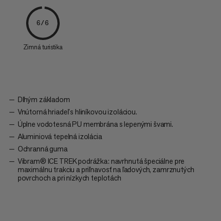
6/6
Zimná turistika
Dlhým základom
Vnútorná hriadeľ s hliníkovou izoláciou.
Úplne vodotesná PU membrána s lepenými švami.
Aluminiová tepelná izolácia
Ochranná guma
Vibram® ICE TREK podrážka: navrhnutá špeciálne pre
maximálnu trakciu a priľnavosť na ľadových, zamrznutých
povrchoch a pri nízkych teplotách