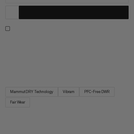
Blackfin III WP High Men - pre technický zimný terén. S
podrážkou Vibram so zmesou gumy špecifickou pre zimu
zabezpečuje zlepšenú podporu a zvýšenú priľnavosť aj na
ľadových povrchoch. Membrána bráni prenikaniu vody. Teplá
podšívka zabezpečuje top izoláciu a tepelný výkon v zime a
zaručene bojuje proti chladným nohám.
Mammut DRY Technology
Vibram
PFC-Free DWR
Fair Wear