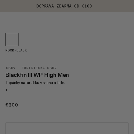
DOPRAVA ZDARMA OD €100
MOOR-BLACK
OBUV
TURISTICKÁ OBUV
Blackfin III WP High Men
Topánky na turistiku v snehu a ľade.
+
€200
€200