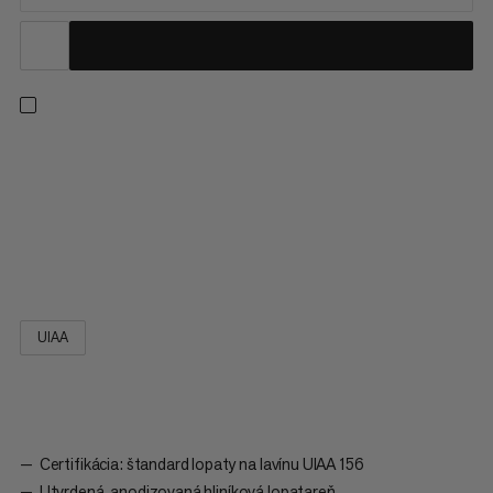
Spasiteľ v čase potreby: vysokovýkonný dizajn lopaty Alugator
Pro Light, spolu s ergonomicky tvarovanou D-ručkou, ponúka
maximálnu stabilitu a prenos sily pri zahrabávaní. Premeniteľné
umiestnenie hriadeľa tiež umožňuje použitie lopaty Alugator
Pro ako 90° špirálu a dokončuje vašu bezpečnostnú výstroj
ako spoľahlivá lopata.
UIAA
Certifikácia: štandard lopaty na lavínu UIAA 156
Utvrdená, anodizovaná hliníková lopatareň