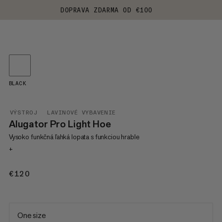
DOPRAVA ZDARMA OD €100
BLACK
VÝSTROJ
LAVINOVÉ VYBAVENIE
Alugator Pro Light Hoe
Vysoko funkčná ľahká lopata s funkciou hrable
+
€120
€120
One size