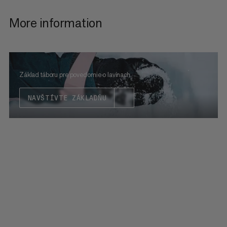
More information
Základ táboru pre povedomie o lavínach
NAVŠTÍVTE ZÁKLADŇU