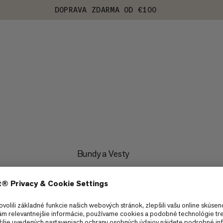
DOPRAVA ZDARMA OD €100
Bundy a Vesty