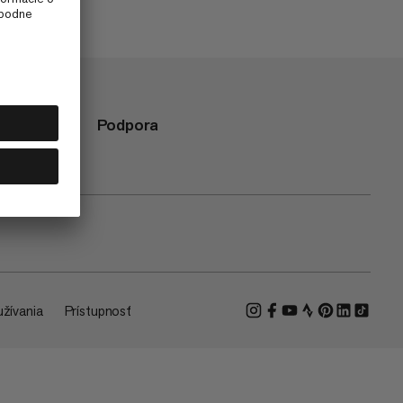
Podpora
žívania
Prístupnosť