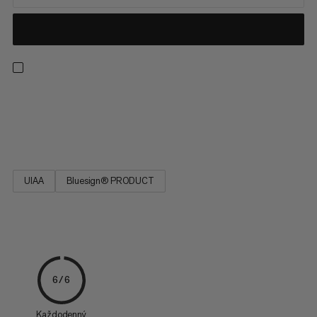
Silný, s minimálnym natahovaním, ľahký na zaväzovanie a odolný.
Ideálny na záchranné techniky (prussiking) a zaväzovanie
štítkov a matic.
UIAA
Bluesign® PRODUCT
6/6
Každodenný