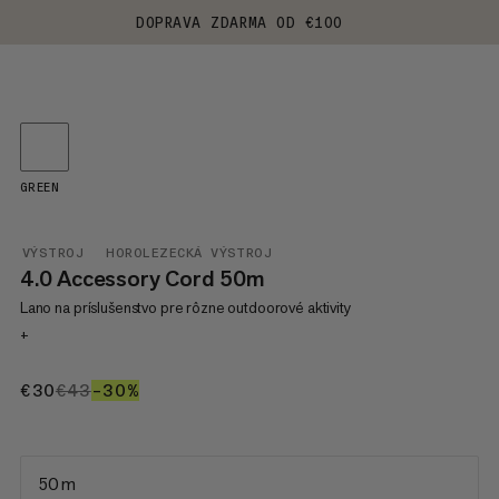
DOPRAVA ZDARMA OD €100
GREEN
VÝSTROJ
HOROLEZECKÁ VÝSTROJ
4.0 Accessory Cord 50m
Lano na príslušenstvo pre rôzne outdoorové aktivity
+
€30
€30
€43
€43
–30%
30%
50 m