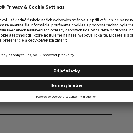
Fair Wear
Recycled
tu.
ých podmienok zvierat.
olyesteru.