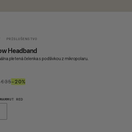
V
PRÍSLUŠENSTVO
ow Headband
álna pletená čelenka s podšívkou z mikropolaru.
8
€28
€35
€35
–20%
20%
MAMMUT RED