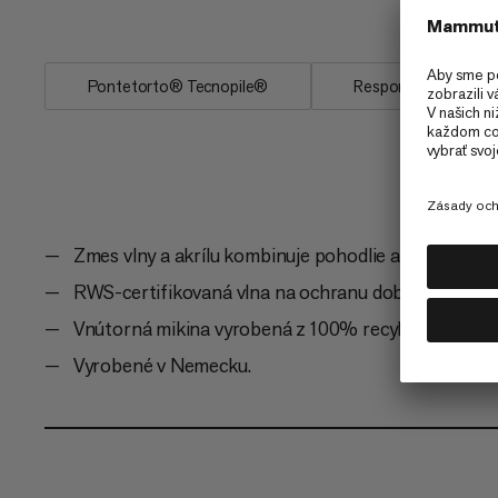
podšívka...
Pontetorto® Tecnopile®
Responsible Wool
Zmes vlny a akrílu kombinuje pohodlie a funkcionali
RWS-certifikovaná vlna na ochranu dobrého životn
Vnútorná mikina vyrobená z 100% recyklovaného p
Vyrobené v Nemecku.