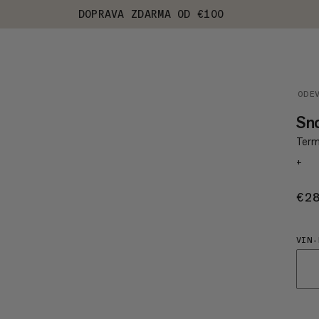
DOPRAVA ZDARMA OD €100
ODE
Sn
Term
+
€2
VIN-