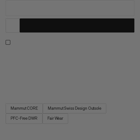
Idź lekko i szybko. Współpracując z Flowers for Society,
łączymy innowacyjny design z osiągami outdoorowymi,
inspirowanymi potrzebą ucieczki od presji współczesnego
życia i ponownego nawiązania kontaktu z naturą. Od bujnych
początków szlaków do skalistych szczytów, te lekkie buty są
zaprojektowane,...
Mammut CORE
Mammut Swiss Design Outsole
PFC-Free DWR
Fair Wear