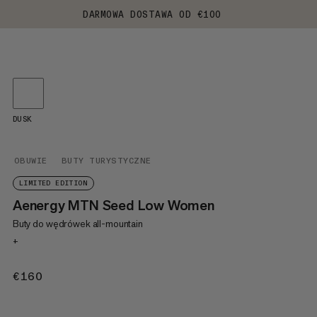
DARMOWA DOSTAWA OD €100
DUSK
OBUWIE
BUTY TURYSTYCZNE
LIMITED EDITION
Aenergy MTN Seed Low Women
Buty do wędrówek all-mountain
+
€160
€160