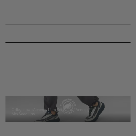
Odkryj nowe Aenergy Ultra Seed Low i Aenergy
Mtn Seed Low.