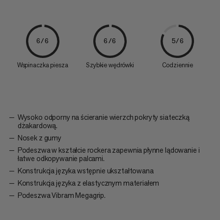
6/6
6/6
5/6
Wspinaczka piesza
Szybkie wędrówki
Codziennie
Wysoko odporny na ścieranie wierzch pokryty siateczką
dżakardową.
Nosek z gumy
Podeszwa w kształcie rockera zapewnia płynne lądowanie i
łatwe odkopywanie palcami.
Konstrukcja języka wstępnie ukształtowana
Konstrukcja języka z elastycznym materiałem
Podeszwa Vibram Megagrip.