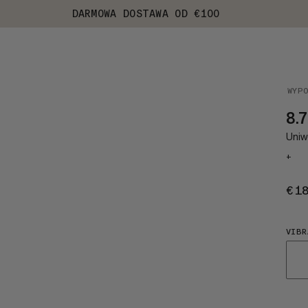
DARMOWA DOSTAWA OD €100
WYP
8.7
Uniwe
+
€1
VIBR