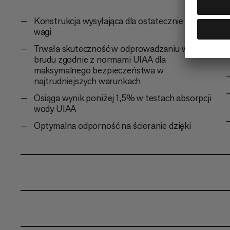
Konstrukcja wysyłająca dla ostatecznie lekkiej
wagi
Trwała skuteczność w odprowadzaniu wody i
brudu zgodnie z normami UIAA dla
maksymalnego bezpieczeństwa w
najtrudniejszych warunkach
Osiąga wynik poniżej 1,5% w testach absorpcji
wody UIAA
Optymalna odporność na ścieranie dzięki