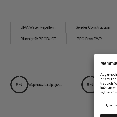
Alpine Sender Dry Rope - linowa uniwe
gdy liczy się każdy gram.
UIAA Water Repellent
Sender Construction
Bluesign® PRODUCT
PFC-Free DWR
Wspinaczk
Wspinaczka alpejska
6/6
6/6
ana