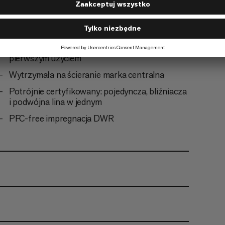
wykończeniu Dry.
Gotowy do wspinaczki: lina przychodzi bez
splątania i nie wymaga odwijania przed
pierwszym użyciem
Wytrzymała na ścieranie marka centralna
Potrójnie certyfikowany: pojedyncza, bliźniacza
i podwójna lina w jednym
PFC-free impregnacja DWR