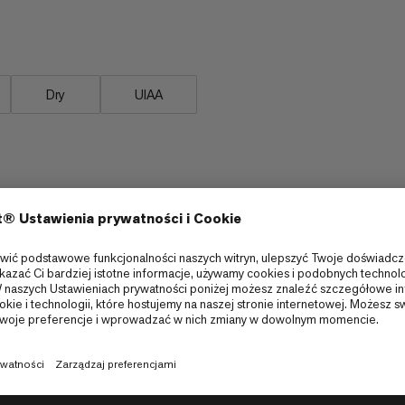
rsalna do wymagającej wspinaczki,
Dry
UIAA
a lodowa i miesz
Wspinaczka wysokogórska
6/6