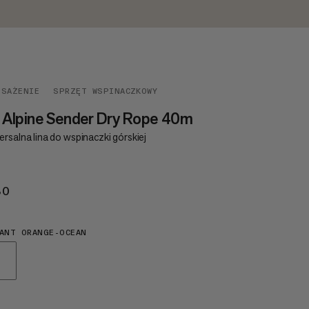
OSAŻENIE
SPRZĘT WSPINACZKOWY
 Alpine Sender Dry Rope 40m
rsalna lina do wspinaczki górskiej
80
€180
ANT ORANGE-OCEAN