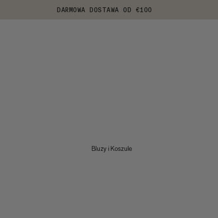
DARMOWA DOSTAWA OD €100
Bluzy i Koszule