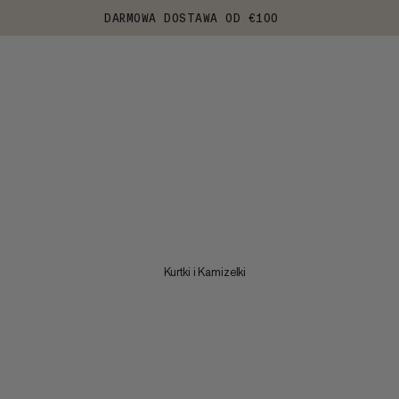
DARMOWA DOSTAWA OD €100
Kurtki i Kamizelki