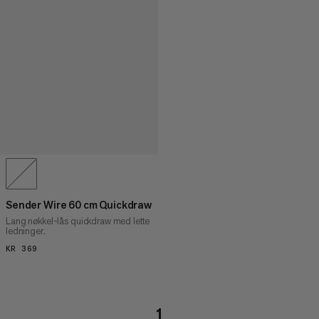
Sender Wire 60 cm Quickdraw
Lang nøkkel-lås quickdraw med lette
ledninger.
KR 369
KR 369
1