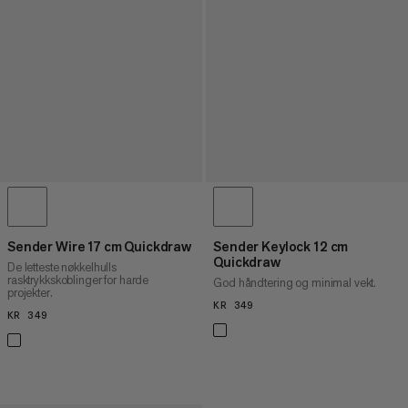
Sender Wire 17 cm Quickdraw
Sender Keylock 12 cm
Quickdraw
De letteste nøkkelhulls
rasktrykkskoblinger for harde
God håndtering og minimal vekt.
projekter.
KR 349
KR 349
KR 349
KR 349