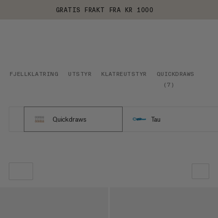
GRATIS FRAKT FRA KR 1000
FJELLKLATRING
UTSTYR
KLATREUTSTYR
QUICKDRAWS
(
7
)
Quickdraws
Tau
VÅR ANBEFALING
PRIS LAV TIL HØY