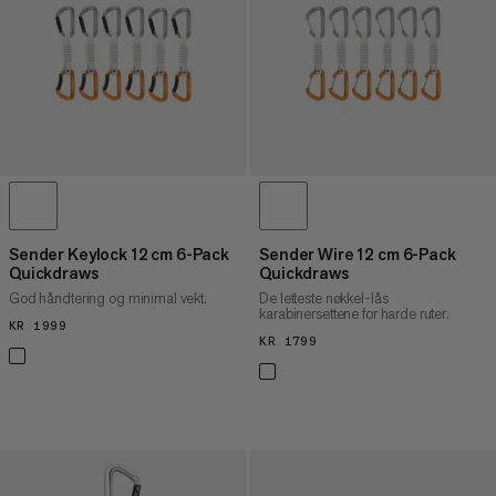
PRIS HØY TIL LAV
HVA ER NYTT
RANGERING
Sender Keylock 12 cm 6-Pack
Sender Wire 12 cm 6-Pack
Quickdraws
Quickdraws
God håndtering og minimal vekt.
De letteste nøkkel-lås
karabinersettene for harde ruter.
KR 1999
KR 1999
KR 1799
KR 1799