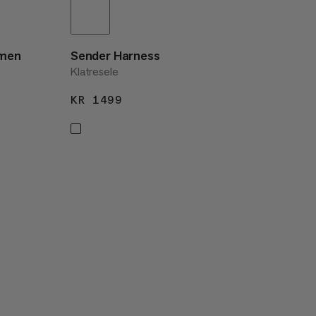
omen
Sender Harness
Klatresele
KR 1499
KR 1499