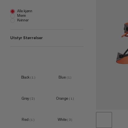
Alle kjønn
Menn
Kvinner
Utstyr Størrelser
XS
(
4
)
S
(
7
)
M
(
4
)
Black
Blue
(
1
)
(
1
)
L
(
4
)
XL
(
5
)
Grey
Orange
(
2
)
(
1
)
Red
White
(
1
)
(
3
)