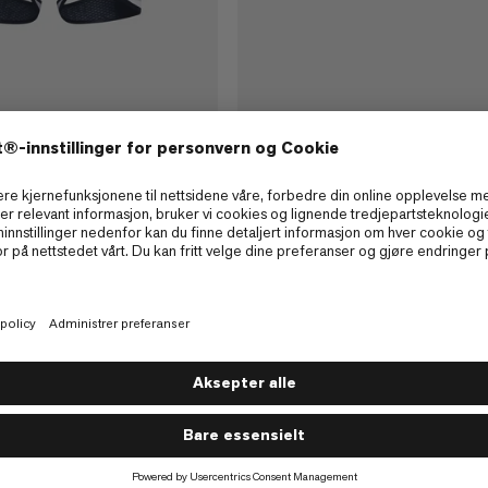
Aenergy Harness
Lett, komfortabel høydeharness for
med smarte funksjoner
nd Harness
KR 1199
KR 1199
klatreharness.
1499