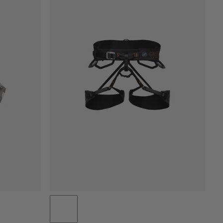
PRIS LAV TIL HØY
PRIS HØY TIL LAV
HVA ER NYTT
RANGERING