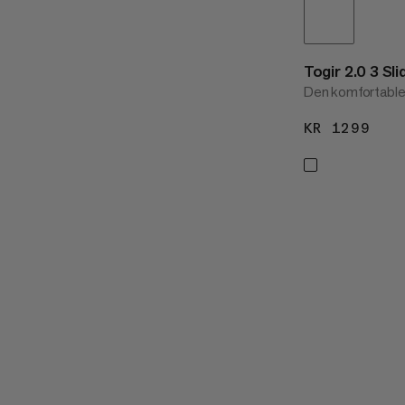
Togir 2.0 3 S
Den komfortable
KR 1299
KR 