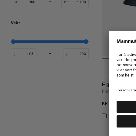
Kr
Kr
Vekt
g
g
Eiger Nordwa
Funksjonell, lett 
KR 1499
KR 