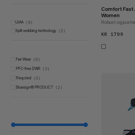
Comfort Fast 
Women
Robust og pusten
UIAA
(
9
)
Split webbing technology
(
2
)
KR 1799
KR 
Fair Wear
(
9
)
PFC-free DWR
(
3
)
Recycled
(
3
)
bluesign® PRODUCT
(
2
)