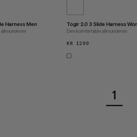
lide Harness Men
Togir 2.0 3 Slide Harness W
 allrounderen
Den komfortable allrounderen
1299
KR 1299
KR 1299
1