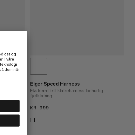
 turer
Eiger Speed Harness
Ekstremt lett klatreharness for hurtig
fjellklatring.
KR 999
KR 999