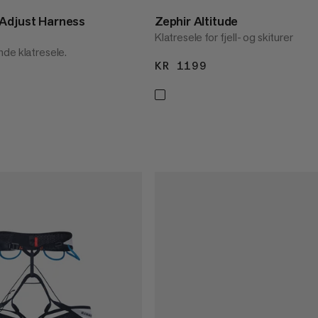
Adjust Harness
Zephir Altitude
Klatresele for fjell- og skiturer
de klatresele.
KR 1199
KR 1199
1799