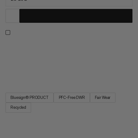
Met deze lichtgewicht ski-tourrugzak zul je effectief op de
sneeuw zijn zonder comfort, duurzaamheid of kenmerken op
te offeren. Geïnspireerd door het ontwerp van een
trailrunningvest, garandeert het ergonomische
ophangsysteem een strakke pasvorm zonder beperking,
waardoor de lading stabiel en dicht...
Bluesign® PRODUCT
PFC-Free DWR
Fair Wear
Recycled