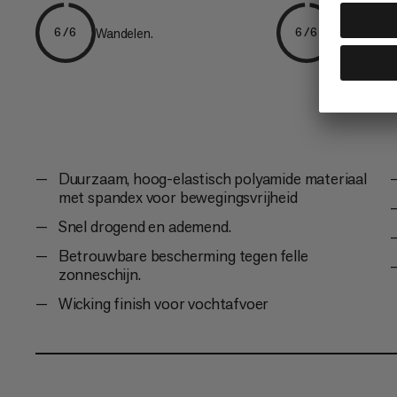
Wandelen.
Hiking
6/6
6/6
Duurzaam, hoog-elastisch polyamide materiaal
met spandex voor bewegingsvrijheid
Snel drogend en ademend.
Betrouwbare bescherming tegen felle
zonneschijn.
Wicking finish voor vochtafvoer