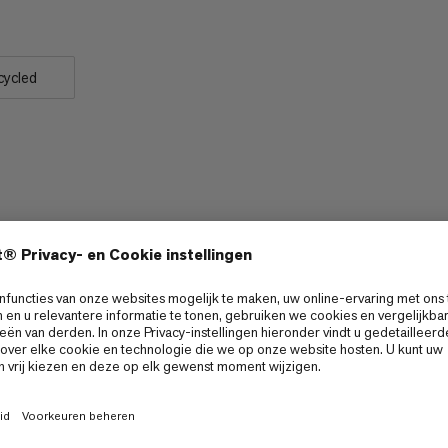
cycled
Rekken
5/6
5/6
Duurzaamheid
5/6
4/6