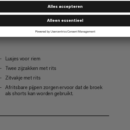
Lusjes voor riem
Twee zijzakken met rits
Zitvakje met rits
Afritsbare pijpen zorgen ervoor dat de broek
als shorts kan worden gebruikt.