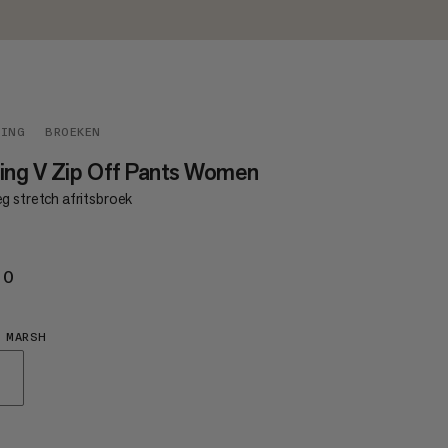
DING
BROEKEN
ing V Zip Off Pants Women
g stretch afritsbroek
20
€120
 MARSH