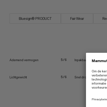
vochtafvoerende afwerking...
Bluesign® PRODUCT
Fair Wear
Re
Ademend vermogen
Inpakbaarheid
5/6
Lichtgewicht
Snel drogend.
5/6