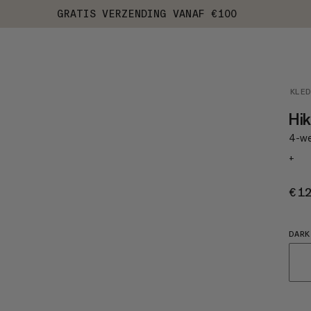
GRATIS VERZENDING VANAF €100
KLE
Hik
4-we
+
€1
DARK