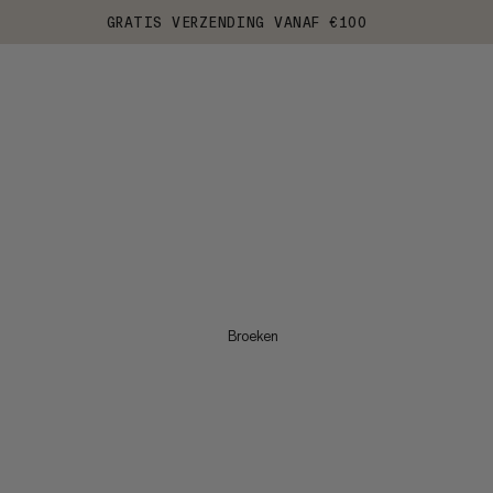
GRATIS VERZENDING VANAF €100
Broeken