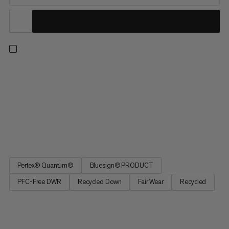
Met 700 fill power donsisolatie houdt deze thermojas je lekker
warm op koude winterdagen. Maar dat is niet alles: zowel het
wind- en waterafstotende buitenmateriaal van Pertex®
Quantum als de donsvulling zijn volledig gerecycled - een
belangrijke stap naar het bereiken van een meer circulaire
economie en verantwoorde productie met zo min mogelijk
impact op het milieu.
Pertex® Quantum®
Bluesign® PRODUCT
PFC-Free DWR
Recycled Down
Fair Wear
Recycled