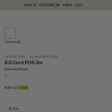
GRATIS VERZENDING VANAF €100
TURQUOISE
UITRUSTING
KLIMUITRUSTING
8.0 Cord POS 3m
Universeel touw
+
€8
€8
€12
€12
–33%
33%
8/3 m