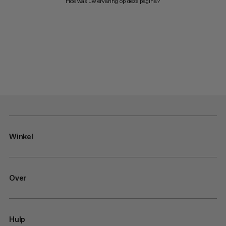
Hoe was uw ervaring op deze pagina?
Winkel
Over
Hulp