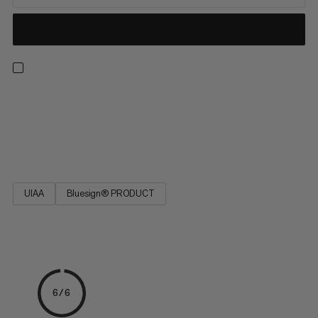
Robuust en scheurbestendig: de Cord POS is een universeel
touw waarop je kunt vertrouwen. Het is verkrijgbaar in
verschillende diameters en praktische lengtes. Zijn hoge
scheurbestendigheid biedt veiligheid op de rotswand.
UIAA
Bluesign® PRODUCT
6/6