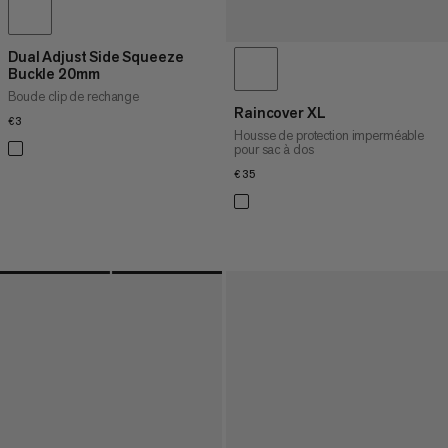
Dual Adjust Side Squeeze
Buckle 20mm
Boucle clip de rechange
Raincover XL
€3
€3
Housse de protection imperméable
pour sac à dos
€35
€35