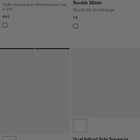
Buckle 38mm
Porte-casque avec fermeture pour sac
à dos
Boucle clip de rechange
€40
€40
€5
€5
Dual Adjust Side Squeeze