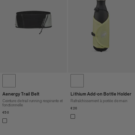
PRIX CROISSANT
PRIX DÉCROISSANT
NOUVEAUTÉS
ÉVALUATION
Aenergy Trail Belt
Lithium Add-on Bottle Holder
Ceinture de trail running respirante et
Rafraîchissement à portée de main
fonctionnelle
€20
€20
€50
€50