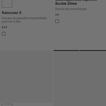
Buckle 25mm
Boucle clip de rechange
Raincover S
€4
€4
Housse de protection imperméable
pour sac à dos
€23
€23