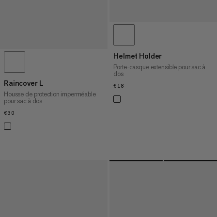
Helmet Holder
Porte-casque extensible pour sac à
dos
Raincover L
€18
€18
Housse de protection imperméable
pour sac à dos
€30
€30