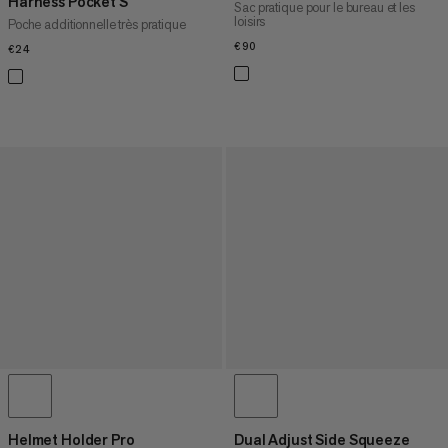
Harness Pocket S
Sac pratique pour le bureau et les
loisirs
Poche additionnelle très pratique
€90
€90
€24
€24
Helmet Holder Pro
Dual Adjust Side Squeeze