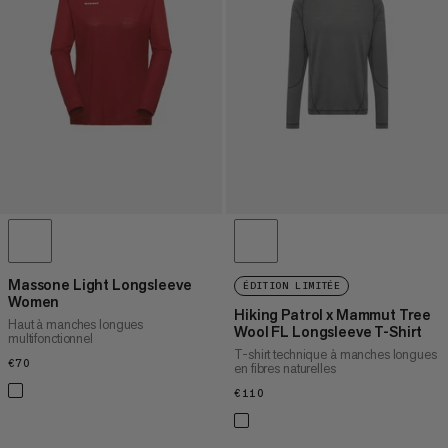
PRIX DÉCROISSANT
NOUVEAUTÉS
ÉVALUATION
Massone Light Longsleeve
ÉDITION LIMITÉE
Women
Hiking Patrol x Mammut Tree
Haut à manches longues
Wool FL Longsleeve T-Shirt
multifonctionnel
T-shirt technique à manches longues
€70
€70
en fibres naturelles
€110
€110