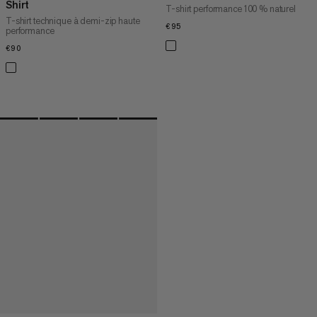
Shirt
T-shirt performance 100 % naturel
T-shirt technique à demi-zip haute
€95
€95
performance
€90
€90