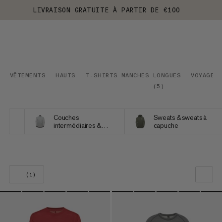
LIVRAISON GRATUITE À PARTIR DE €100
VÊTEMENTS
HAUTS
T-SHIRTS MANCHES LONGUES
VOYAGE
(
5
)
Couches
Sweats & sweats à
intermédiaires &
capuche
Polaires
(1)
NOTRE SELECTION
PRIX CROISSANT