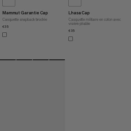
Mammut Garantie Cap
Lhasa Cap
Casquette snapback brodée
Casquette militaire en coton avec
visière pliable
€35
€35
€35
€35