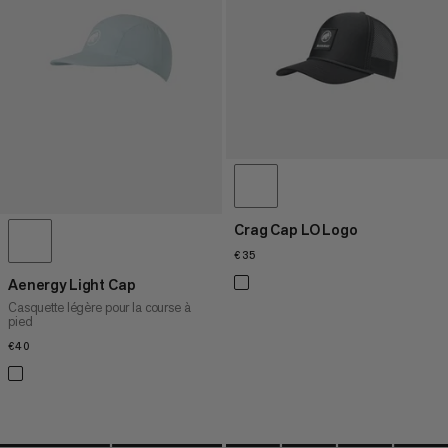
PRIX DÉCROISSANT
NOUVEAUTÉS
ÉVALUATION
Crag Cap LO Logo
€35
€35
Aenergy Light Cap
Casquette légère pour la course à
pied
€40
€40