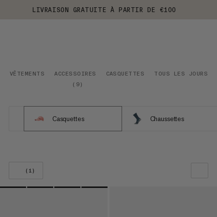
LIVRAISON GRATUITE À PARTIR DE €100
VÊTEMENTS
ACCESSOIRES
CASQUETTES
TOUS LES JOURS
(
9
)
Casquettes
Chaussettes
(1)
NOTRE SELECTION
PRIX CROISSANT