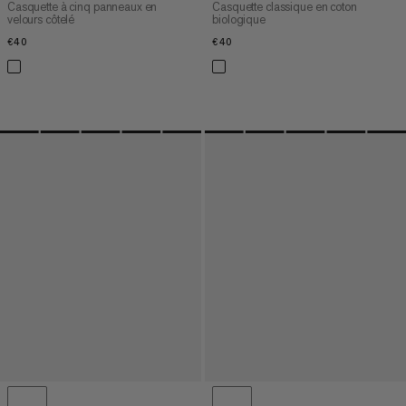
Casquette à cinq panneaux en
Casquette classique en coton
velours côtelé
biologique
€40
€40
€40
€40