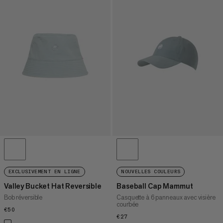
EXCLUSIVEMENT EN LIGNE
NOUVELLES COULEURS
Valley Bucket Hat Reversible
Baseball Cap Mammut
Bob réversible
Casquette à 6 panneaux avec visière
courbée
€50
€50
€27
€27