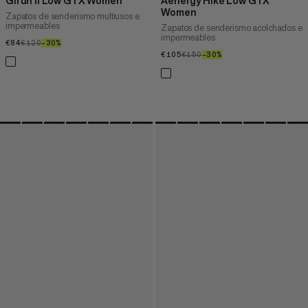
Girun II Low GTX Women
Aenergy Hike Low GTX
Women
Zapatos de senderismo multiusos e
impermeables
Zapatos de senderismo acolchados e
impermeables
€84
€84
€120
€120
–30%
30%
€105
€105
€150
€150
–30%
30%