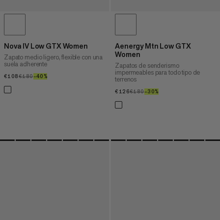
Nova IV Low GTX Women
Aenergy Mtn Low GTX
Women
Zapato medio ligero, flexible con una
suela adherente
Zapatos de senderismo
impermeables para todo tipo de
€108
€108
€180
€180
–40%
40%
terrenos
€126
€126
€180
€180
–30%
30%