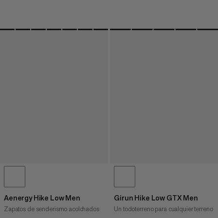
Aenergy Hike Low Men
Girun Hike Low GTX Men
Zapatos de senderismo acolchados
Un todoterreno para cualquier terreno