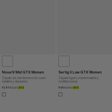
Nova IV Mid GTX Women
Sertig II Low GTX Women
Zapato de senderismo de cuero
Zapato ligero, impermeable y
estable y duradero.
multifuncional
€147
€147
€210
€210
–30%
30%
€90
€90
€150
€150
–40%
40%