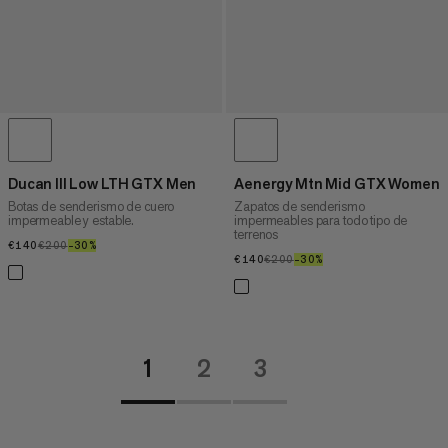
Ducan III Low LTH GTX Men
Aenergy Mtn Mid GTX Women
Botas de senderismo de cuero
Zapatos de senderismo
impermeable y estable.
impermeables para todo tipo de
terrenos
€140
€140
€200
€200
–30%
30%
€140
€140
€200
€200
–30%
30%
1
2
3