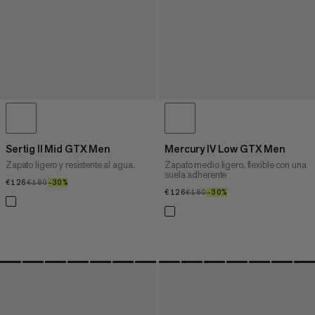
Sertig II Mid GTX Men
Mercury IV Low GTX Men
Zapato ligero y resistente al agua.
Zapato medio ligero, flexible con una
suela adherente
€126
€126
€180
€180
–30%
30%
€126
€126
€180
€180
–30%
30%