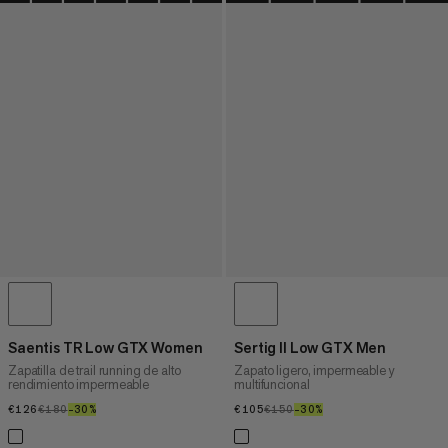
Saentis TR Low GTX Women
Sertig II Low GTX Men
Zapatilla de trail running de alto
Zapato ligero, impermeable y
rendimiento impermeable
multifuncional
€126
€126
€180
€180
–30%
30%
€105
€105
€150
€150
–30%
30%