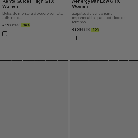
Kento Guide II High GTX
Aenergy Mtn Low GTX
Women
Women
Botas de montaña de cuero con alta
Zapatos de senderismo
adherencia
impermeables para todo tipo de
terrenos
€238
€238
€340
€340
–30%
30%
€108
€108
€180
€180
–40%
40%