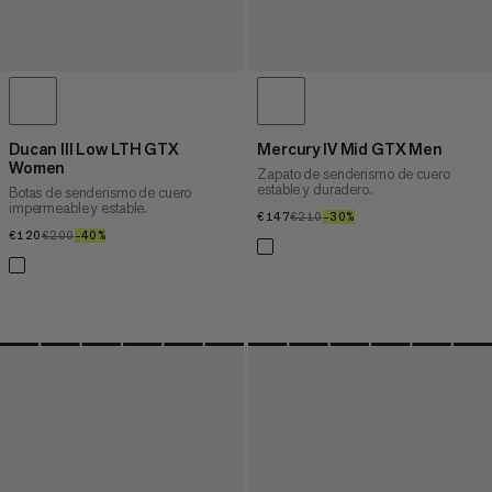
Ducan III Low LTH GTX
Mercury IV Mid GTX Men
Women
Zapato de senderismo de cuero
estable y duradero.
Botas de senderismo de cuero
impermeable y estable.
€147
€147
€210
€210
–30%
30%
€120
€120
€200
€200
–40%
40%