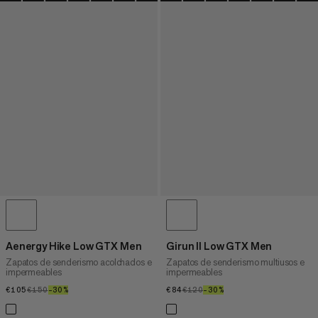
Aenergy Hike Low GTX Men
Girun II Low GTX Men
Zapatos de senderismo acolchados e
Zapatos de senderismo multiusos e
impermeables
impermeables
€105
€105
€150
€150
–30%
30%
€84
€84
€120
€120
–30%
30%