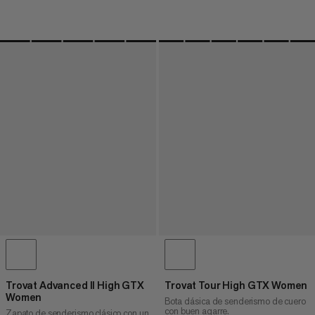
Trovat Advanced II High GTX
Trovat Tour High GTX Women
Women
Bota clásica de senderismo de cuero
con buen agarre.
Zapato de senderismo clásico con un