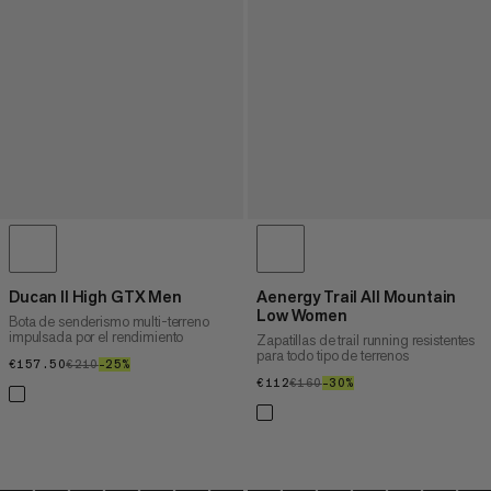
Ducan II High GTX Men
Aenergy Trail All Mountain
Low Women
Bota de senderismo multi-terreno
impulsada por el rendimiento
Zapatillas de trail running resistentes
para todo tipo de terrenos
€157.50
€157.50
€210
€210
–25%
25%
€112
€112
€160
€160
–30%
30%