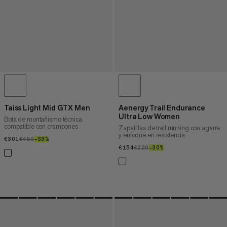
Taiss Light Mid GTX Men
Aenergy Trail Endurance
Ultra Low Women
Bota de montañismo técnica
compatible con crampones
Zapatillas de trail running con agarre
y enfoque en resistencia
€301
€301
€450
€450
–33%
33%
€154
€154
€220
€220
–30%
30%