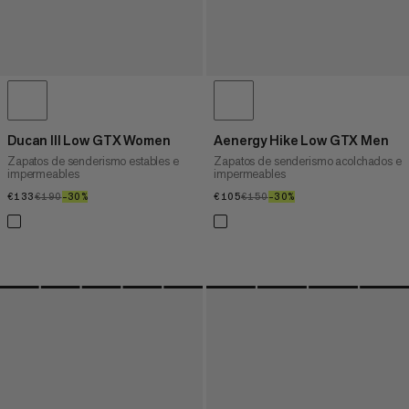
Ducan III Low GTX Women
Aenergy Hike Low GTX Men
Zapatos de senderismo estables e
Zapatos de senderismo acolchados e
impermeables
impermeables
€133
€133
€190
€190
–30%
30%
€105
€105
€150
€150
–30%
30%