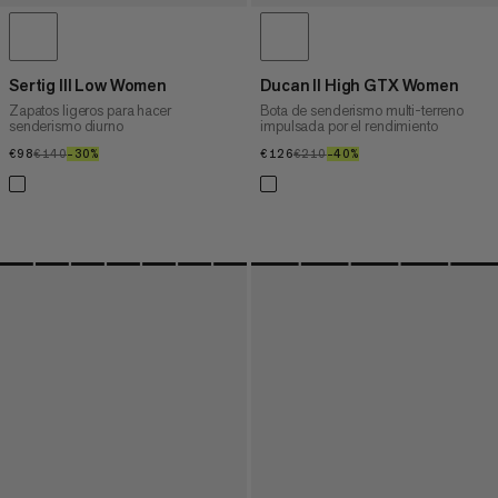
Sertig III Low Women
Ducan II High GTX Women
Zapatos ligeros para hacer
Bota de senderismo multi-terreno
senderismo diurno
impulsada por el rendimiento
€98
€98
€140
€140
–30%
30%
€126
€126
€210
€210
–40%
40%