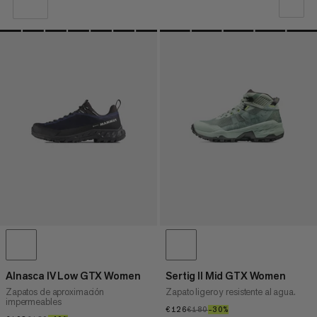
NUESTRA RECOMENDACIÓN
PRECIO BAJO A ALTO
PRECIO ALTO A BAJO
¿QUÉ HAY DE NUEVO
CLASIFICACIÓN
Alnasca IV Low GTX Women
Sertig II Mid GTX Women
Zapatos de aproximación
Zapato ligero y resistente al agua.
impermeables
€126
€126
€180
€180
–30%
30%