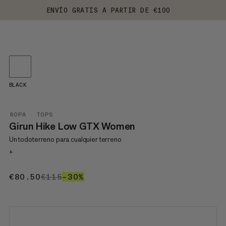
ENVÍO GRATIS A PARTIR DE €100
BLACK
ROPA
TOPS
Girun Hike Low GTX Women
Un todoterreno para cualquier terreno
+
€80.50
€80.50
€115
€115
–30%
30%