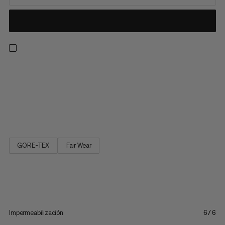
Ideal para hacer senderismo, viajar y usar de manera casual. El
Girun Hike Low GTX es un zapato multifuncional ligero para
cualquier ocasión y terreno. Gracias a la suela gripex™ con perfil
antideslizante, te moverás con seguridad en asfalto, terreno
pedregoso o fangoso. Los pies secos están...
GORE-TEX
Fair Wear
Impermeabilización
6/6