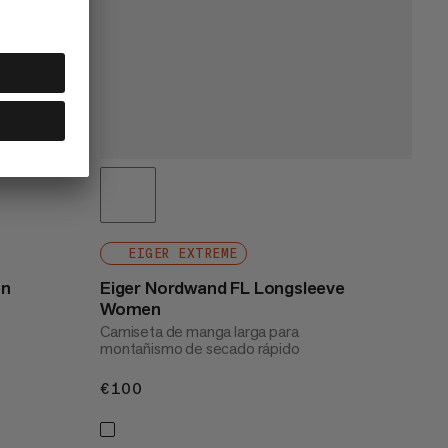
EIGER EXTREME
en
Eiger Nordwand FL Longsleeve
Women
Camiseta de manga larga para
montañismo de secado rápido
€100
€100