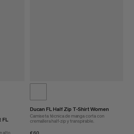
Ducan FL Half Zip T-Shirt Women
Camiseta técnica de manga corta con
t FL
cremallera half-zip y transpirable.
e alto
€60
€60