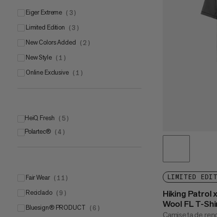
Eiger Extreme
(
3
)
Limited Edition
(
3
)
New Colors Added
(
2
)
New Style
(
1
)
Online Exclusive
(
1
)
HeiQ Fresh
(
5
)
Polartec®
(
4
)
Polartec® Power Dry®
(
2
)
Polartec® Alpha®
(
1
)
Polartec® Power GridTM
(
1
)
Fair Wear
LIMITED EDI
(
11
)
Hiking Patrol
Reciclado
(
9
)
Wool FL T-Shi
bluesign® PRODUCT
(
6
)
Camiseta de ren