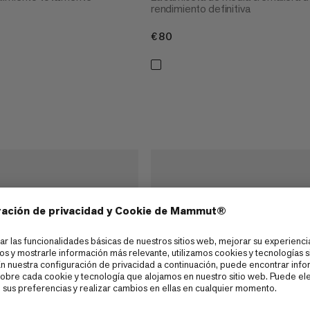
rendimiento definitiva
€80
€80