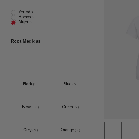
Ver todo
Hombres
Mujeres
Ropa Medidas
XS
(
9
)
S
(
9
)
M
(
10
)
Black
Blue
(
9
)
(
5
)
L
(
9
)
XL
(
9
)
Brown
Green
(
3
)
(
2
)
XXL
(
4
)
Grey
Orange
(
2
)
(
2
)
XS
(
1
)