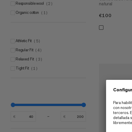
natural
Responsible wool
(
2
)
Organic cotton
(
1
)
€100
€100
Athletic Fit
(
5
)
Regular Fit
(
4
)
Relaxed Fit
(
3
)
Tight Fit
(
1
)
€
€