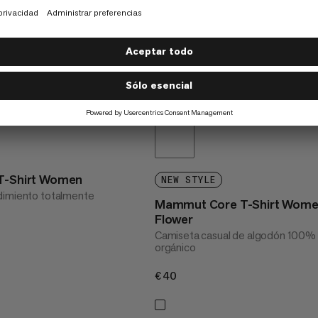
 T-Shirt Women
NEW STYLE
dimiento totalmente
Mammut Core T-Shirt Wom
Flower
Camiseta casual de algodón 100%
orgánico
€40
€40