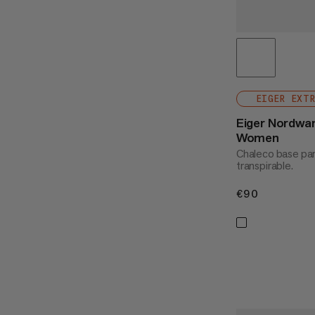
EIGER EXT
Eiger Nordwan
Women
Chaleco base pa
transpirable.
€90
€90