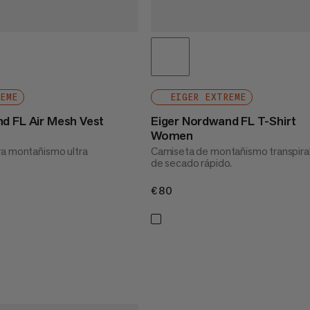
REME
EIGER EXTREME
d FL Air Mesh Vest
Eiger Nordwand FL T-Shirt
Women
ra montañismo ultra
Camiseta de montañismo transpira
de secado rápido.
€80
€80