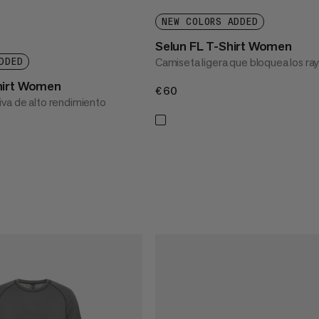
NEW COLORS ADDED
Selun FL T-Shirt Women
Camiseta ligera que bloquea los ray
DDED
hirt Women
€60
€60
va de alto rendimiento