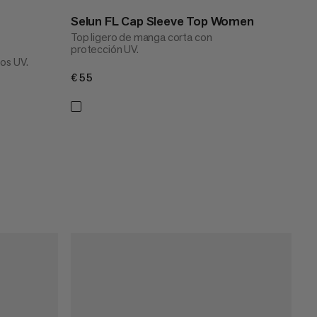
Selun FL Cap Sleeve Top Women
Top ligero de manga corta con
protección UV.
os UV.
€55
€55