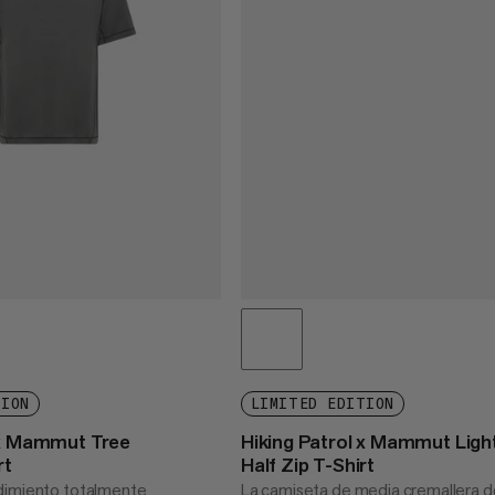
TION
LIMITED EDITION
 x Mammut Tree
Hiking Patrol x Mammut Ligh
rt
Half Zip T-Shirt
dimiento totalmente
La camiseta de media cremallera d