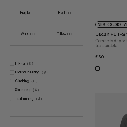
S
(
1
)
Purple
Red
(
1
)
(
1
)
M
(
1
)
NEW COLORS A
Ducan FL T-S
White
Yellow
(
1
)
(
1
)
Camiseta deporti
transpirable
€50
€50
hiking
(
9
)
mountaineering
(
8
)
climbing
(
6
)
skitouring
(
4
)
trailrunning
(
4
)