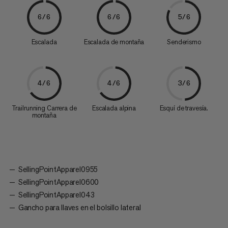
6/6
6/6
5/6
Escalada
Escalada de montaña
Senderismo
4/6
4/6
3/6
Trailrunning Carrera de
Escalada alpina
Esquí de travesía.
montaña
SellingPointApparel0955
SellingPointApparel0600
SellingPointApparel043
Gancho para llaves en el bolsillo lateral