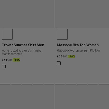
Trovat Summer Shirt Men
Massone Bra Top Women
Atmungsaktives kurzärmliges
Racerback-Croptop zum Klettern
Hanffaserhemd
€56
€56
€80
€80
–30%
30%
€51
€51
€85
€85
–40%
40%