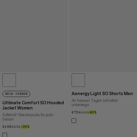
Aenergy Light SO Shorts Men
NEUE FARBEN
An heissen Tagen schneller
Ultimate Comfort SO Hooded
unterwegs
Jacket Women
€72
€72
€120
€120
–40%
40%
Softshell-Wanderjacke für jede
Saison
€168
€168
€240
€240
–30%
30%