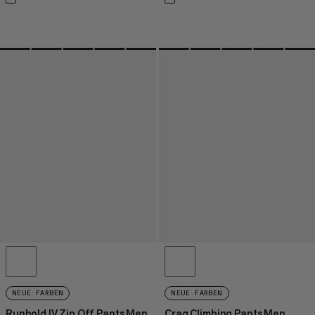
NEUE FARBEN
NEUE FARBEN
Runbold IV Zip Off Pants Men
Crag Climbing Pants Men