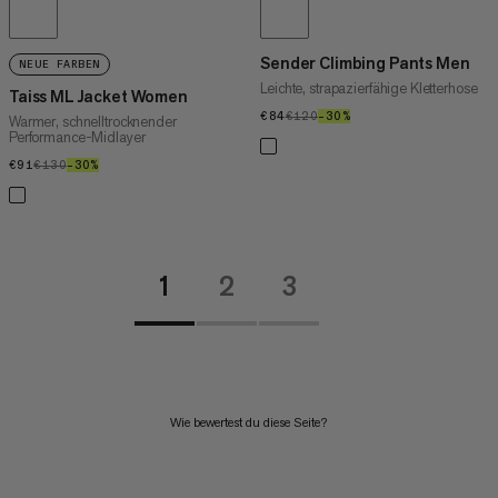
Sender Climbing Pants Men
NEUE FARBEN
Leichte, strapazierfähige Kletterhose
Taiss ML Jacket Women
€84
€84
€120
€120
–30%
30%
Warmer, schnelltrocknender
Performance-Midlayer
€91
€91
€130
€130
–30%
30%
1
2
3
Wie bewertest du diese Seite?