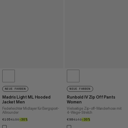
NEUE FARBEN
NEUE FARBEN
Madris Light ML Hooded
Runbold IV Zip Off Pants
Jacket Men
Women
Federleichter Midlayer für Bergsport-
Vielseitige Zip-off-Wanderhose mit
Allrounder
4-Wege-Stretch
€105
€105
€150
€150
–30%
30%
€98
€98
€140
€140
–30%
30%