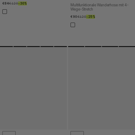
€84
€84
€120
€120
–30%
30%
Multifunktionale Wanderhose mit 4-
Wege-Stretch
€90
€90
€120
€120
–25%
25%