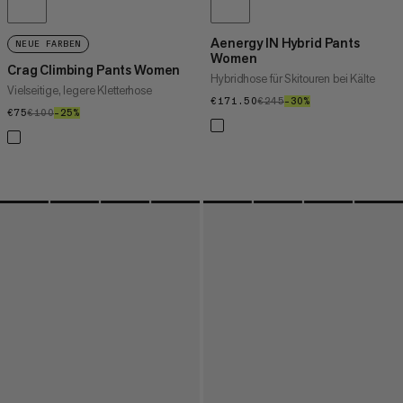
Aenergy IN Hybrid Pants
NEUE FARBEN
Women
Crag Climbing Pants Women
Hybridhose für Skitouren bei Kälte
Vielseitige, legere Kletterhose
€171.50
€171.50
€245
€245
–30%
30%
€75
€75
€100
€100
–25%
25%