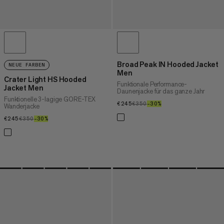
Broad Peak IN Hooded Jacket
NEUE FARBEN
Men
Crater Light HS Hooded
Funktionale Performance-
Jacket Men
Daunenjacke für das ganze Jahr
Funktionelle 3-lagige GORE-TEX
€245
€245
€350
€350
–30%
30%
Wanderjacke
€245
€245
€350
€350
–30%
30%