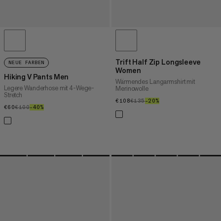
Trift Half Zip Longsleeve
NEUE FARBEN
Women
Hiking V Pants Men
Wärmendes Langarmshirt mit
Legere Wanderhose mit 4-Wege-
Merinowolle
Stretch
€108
€108
€135
€135
–20%
20%
€60
€60
€100
€100
–40%
40%