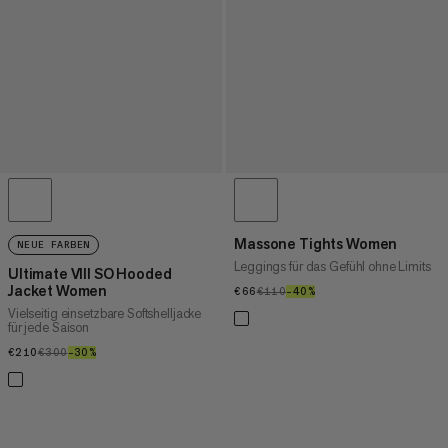
Massone Tights Women
NEUE FARBEN
Leggings für das Gefühl ohne Limits
Ultimate VIII SO Hooded
Jacket Women
€66
€66
€110
€110
–40%
40%
Vielseitig einsetzbare Softshelljacke
für jede Saison
€210
€210
€300
€300
–30%
30%