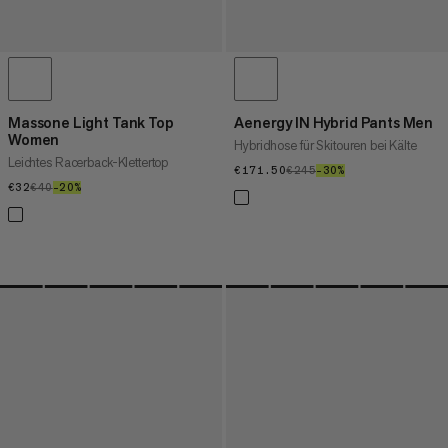
Massone Light Tank Top
Aenergy IN Hybrid Pants Men
Women
Hybridhose für Skitouren bei Kälte
Leichtes Racerback-Klettertop
€171.50
€171.50
€245
€245
–30%
30%
€32
€32
€40
€40
–20%
20%