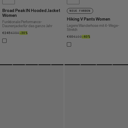
Broad Peak IN Hooded Jacket
NEUE FARBEN
Women
Hiking V Pants Women
Funktionale Performance-
Legere Wanderhose mit 4-Wege-
Daunenjacke für das ganze Jahr
Stretch
€245
€245
€350
€350
–30%
30%
€60
€60
€100
€100
–40%
40%