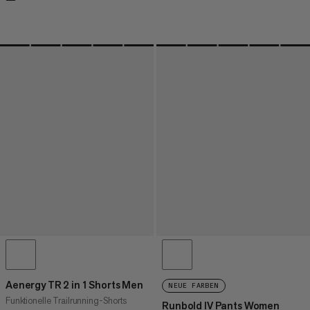
Aenergy TR 2 in 1 Shorts Men
NEUE FARBEN
Funktionelle Trailrunning-Shorts
Runbold IV Pants Women