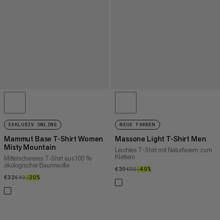
EXKLUSIV ONLINE
NEUE FARBEN
Mammut Base T-Shirt Women
Massone Light T-Shirt Men
Misty Mountain
Leichtes T-Shirt mit Naturfasern zum
Klettern
Mittelschweres T‑Shirt aus 100 %
ökologischer Baumwolle
€30
€30
€50
€50
–40%
40%
€32
€32
€40
€40
–20%
20%