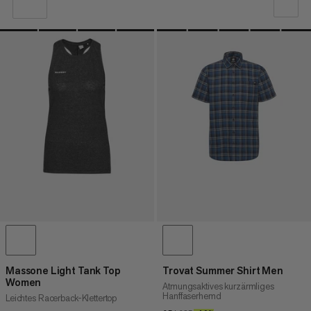
UNSERE EMPFEHLUNG
NIEDRIGSTER PREIS
HÖCHSTER PREIS
NEUHEITEN
BEWERTUNG
Massone Light Tank Top
Trovat Summer Shirt Men
Women
Atmungsaktives kurzärmliges
Hanffaserhemd
Leichtes Racerback-Klettertop