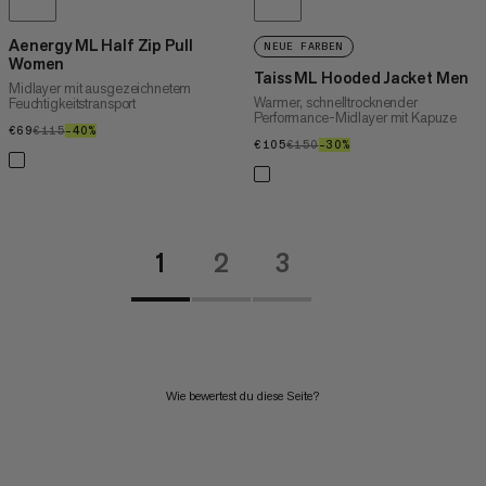
Aenergy ML Half Zip Pull
NEUE FARBEN
Women
Taiss ML Hooded Jacket Men
Midlayer mit ausgezeichnetem
Warmer, schnelltrocknender
Feuchtigkeitstransport
Performance-Midlayer mit Kapuze
€69
€69
€115
€115
–40%
40%
€105
€105
€150
€150
–30%
30%
1
2
3
Wie bewertest du diese Seite?