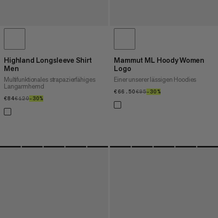
Highland Longsleeve Shirt
Mammut ML Hoody Women
Men
Logo
Multifunktionales strapazierfähiges
Einer unserer lässigen Hoodies
Langarmhemd
€66.50
€66.50
€95
€95
–30%
30%
€84
€84
€120
€120
–30%
30%