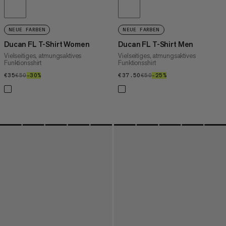
NEUE FARBEN
NEUE FARBEN
Ducan FL T-Shirt Women
Ducan FL T-Shirt Men
Vielseitiges, atmungsaktives
Vielseitiges, atmungsaktives
Funktionsshirt
Funktionsshirt
€35
€35
€50
€50
–30%
30%
€37.50
€37.50
€50
€50
–25%
25%