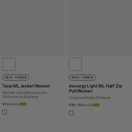
NEUE FARBEN
NEUE FARBEN
Taiss ML Jacket Women
Aenergy Light ML Half Zip
Pull Women
Warmer, schnelltrocknender
Performance-Midlayer
Unser leichtester Midlayer
€91
€91
€130
€130
–30%
30%
€80.50
€80.50
€115
€115
–30%
30%