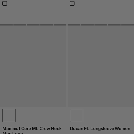
Mammut Core ML Crew Neck
Ducan FL Longsleeve Women
Men Logo