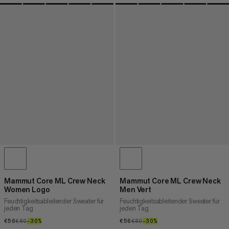
Mammut Core ML Crew Neck
Mammut Core ML Crew Neck
Women Logo
Men Vert
Feuchtigkeitsableitender Sweater für
Feuchtigkeitsableitender Sweater für
jeden Tag
jeden Tag
€56
€56
€80
€80
–30%
30%
€56
€56
€80
€80
–30%
30%