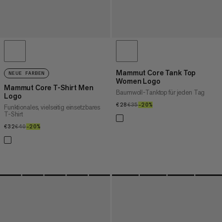
Mammut Core Tank Top
NEUE FARBEN
Women Logo
Mammut Core T-Shirt Men
Baumwoll-Tanktop für jeden Tag
Logo
€28
€28
€35
€35
–20%
20%
Funktionales, vielseitig einsetzbares
T-Shirt
€32
€32
€40
€40
–20%
20%