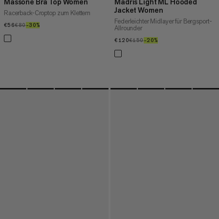
Massone Bra Top Women
Madris Light ML Hooded
Jacket Women
Racerback-Croptop zum Klettern
Federleichter Midlayer für Bergsport-
€56
€56
€80
€80
–30%
30%
Allrounder
€120
€120
€150
€150
–20%
20%