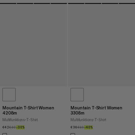
Mountain T-Shirt Women
Mountain T-Shirt Women
4208m
3308m
Multifunktions-T-Shirt
Multifunktions-T-Shirt
€42
€42
€60
€60
–30%
30%
€36
€36
€60
€60
–40%
40%