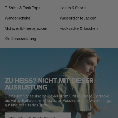
T-Shirts & Tank Tops
Hosen & Shorts
Wanderschuhe
Wasserdichte Jacken
Midlayer & Fleecejacken
Rucksäcke & Taschen
Kletterausrüstung
ZU HEISS? NICHT MIT DIESER
AUSRÜSTUNG
Die neuen Styles sind da – exklusiv im Online-Shop: Entdecke
die Valley-Kollektion mit lockeren Passformen für warme Tage
auf und abseits des Trails.