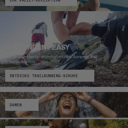
ZUR VALLEY-KOLLEKTION
10 STUNDEN? EASY
Hol dir unlimitierten Komfort mit der Aenergy Trail-
Schuhkollektion.
ENTDECKE TRAILRUNNING-SCHUHE
DAMEN