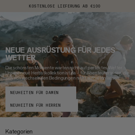
KOSTENLOSE LIEFERUNG AB €100
NEUE AUSRÜSTUNG FÜR JEDES
WETTER
Die schönsten Momente warten nicht auf perfektes Wetter.
Unsere neue Herbstkollektion ist da – für Abenteurer:innen, die
sich von wechselnden Bedingungen nicht aufhalten lassen.
NEUHEITEN FÜR DAMEN
NEUHEITEN FÜR HERREN
Kategorien